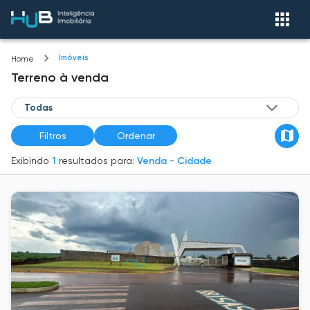
Imóveis
Home
Terreno
à venda
Filtros
Ordenar
Exibindo
1
resultados para:
Venda
-
Cidade