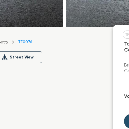
T
TE0076
ntro
T
C
Street View
Br
Ce
V