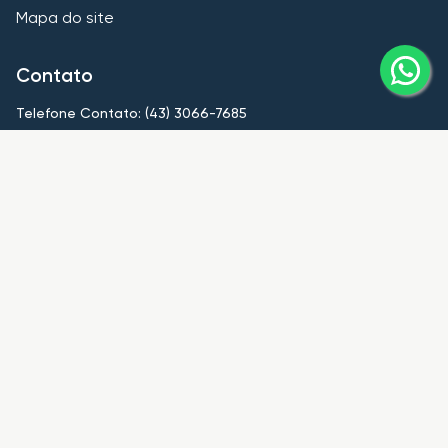
Mapa do site
Contato
Telefone Contato: (43) 3066-7685
contato@imobiliariahub.com
Nossas unidades
HUB Londrina
CRECI
PJ8839
Telefone Contato: (43) 3066-7685