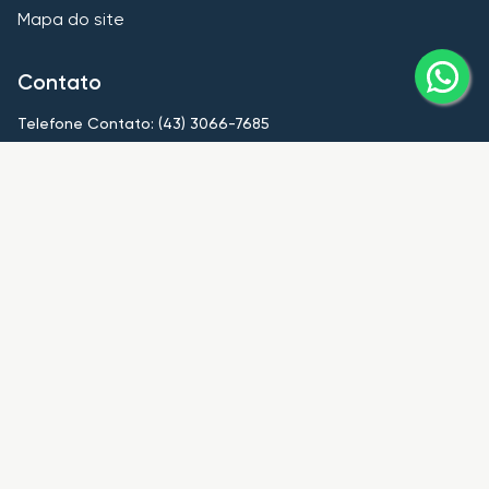
Mapa do site
Contato
Telefone Contato: (43) 3066-7685
contato@imobiliariahub.com
Nossas unidades
HUB Londrina
CRECI
PJ8839
Telefone Contato: (43) 3066-7685