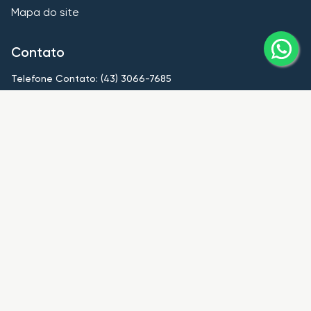
Mapa do site
Contato
Telefone Contato: (43) 3066-7685
contato@imobiliariahub.com
Nossas unidades
HUB Londrina
CRECI
PJ8839
Telefone Contato: (43) 3066-7685