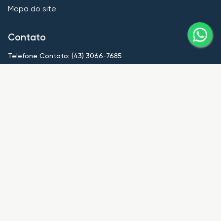
Mapa do site
Contato
Telefone Contato: (43) 3066-7685
contato@imobiliariahub.com
Nossas unidades
HUB Londrina
CRECI
PJ8839
Telefone Contato: (43) 3066-7685