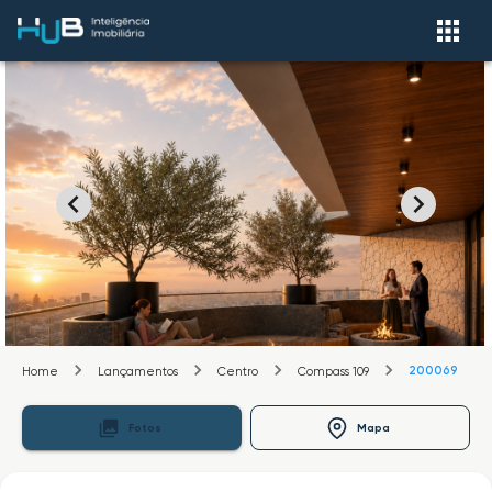
200069
Home
Lançamentos
Centro
Compass 109
Fotos
Mapa