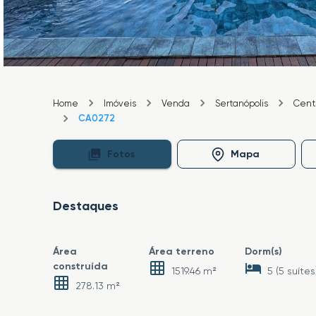
Home
Imóveis
Venda
Sertanópolis
Cent
CA0272
Fotos
Mapa
Destaques
Área
Área terreno
Dorm(s)
construída
1519.46 m²
5 (5 suítes
278.13 m²