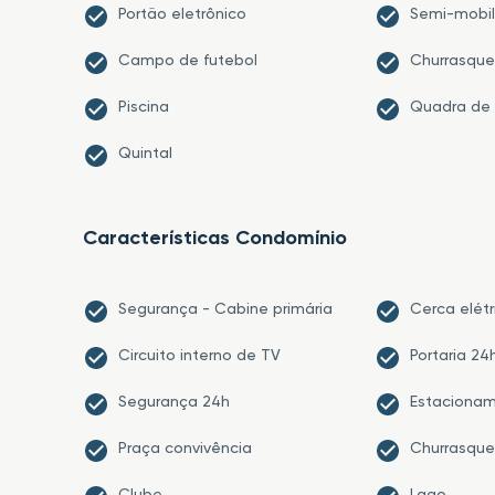
Portão eletrônico
Semi-mobil
Campo de futebol
Churrasque
Piscina
Quadra de 
Quintal
Características Condomínio
Segurança - Cabine primária
Cerca elétr
Circuito interno de TV
Portaria 24
Segurança 24h
Estacionam
Praça convivência
Churrasque
Clube
Lago