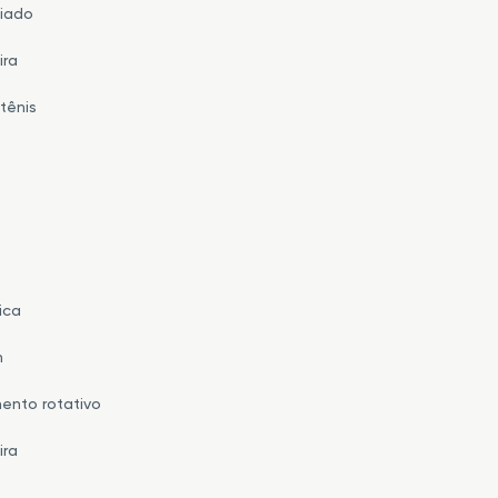
iado
ira
tênis
ica
h
ento rotativo
ira