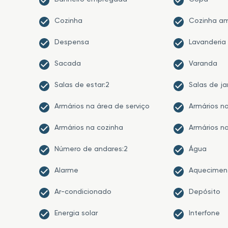
Cozinha
Cozinha a
Despensa
Lavanderia
Sacada
Varanda
Salas de estar:2
Salas de ja
Armários na área de serviço
Armários n
Armários na cozinha
Armários no
Número de andares:2
Água
Alarme
Aquecimen
Ar-condicionado
Depósito
Energia solar
Interfone