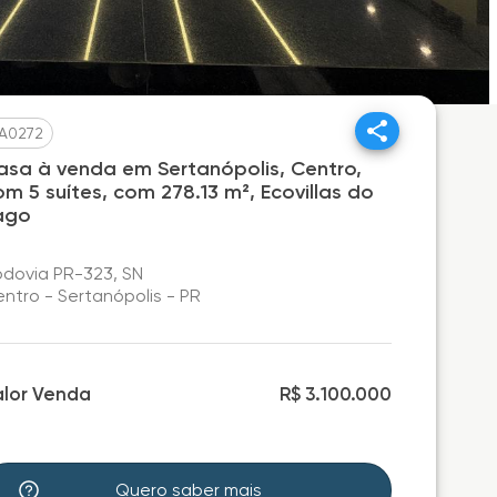
A0272
asa à venda em Sertanópolis, Centro,
om 5 suítes, com 278.13 m², Ecovillas do
ago
dovia PR-323, SN
ntro - Sertanópolis - PR
alor Venda
R$ 3.100.000
Quero saber mais