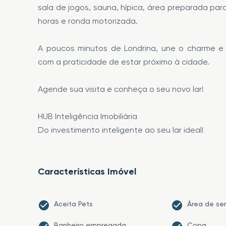
sala de jogos, sauna, hípica, área preparada par
horas e ronda motorizada.
A poucos minutos de Londrina, une o charme e
com a praticidade de estar próximo à cidade.
Agende sua visita e conheça o seu novo lar!
HUB Inteligência Imobiliária
Do investimento inteligente ao seu lar ideal!
Características Imóvel
Aceita Pets
Área de ser
Banheiro empregada
Copa