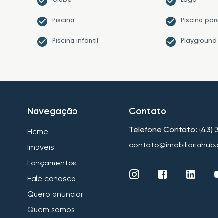
Piscina
Piscina par
Piscina infantil
Playground
Navegação
Contato
Telefone Contato: (43)
Home
contato@imobiliariahub
Imóveis
Lançamentos
Fale conosco
Quero anunciar
Quem somos