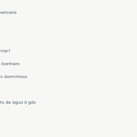
mericana
ntar:1
o banheiro
s dormitórios
to de água à gás