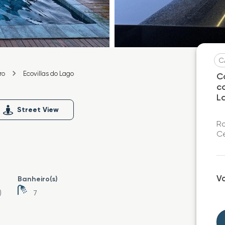
C
ro
Ecovillas do Lago
C
c
L
Street View
Ro
Ce
V
Banheiro(s)
)
7