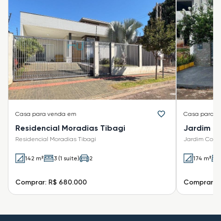
Casa
para venda em
Casa
para v
Residencial Moradias Tibagi
Jardim C
Residencial Moradias Tibagi
Jardim Colú
142 m²
3 (1 suíte)
2
174 m²
Comprar: R$ 680.000
Comprar: 