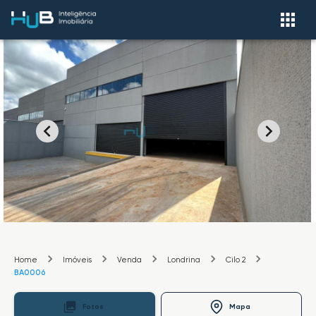
Home
Imóveis
Venda
Londrina
Cilo 2
BA0006
Fotos
Mapa