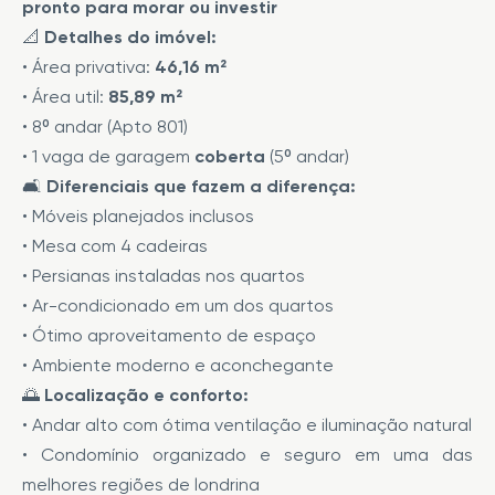
pronto para morar ou investir
📐
Detalhes do imóvel:
• Área privativa:
46,16 m²
• Área util:
85,89 m²
• 8º andar (Apto 801)
• 1 vaga de garagem
coberta
(5º andar)
🛋️
Diferenciais que fazem a diferença:
• Móveis planejados inclusos
• Mesa com 4 cadeiras
• Persianas instaladas nos quartos
• Ar-condicionado em um dos quartos
• Ótimo aproveitamento de espaço
• Ambiente moderno e aconchegante
🌅
Localização e conforto:
• Andar alto com ótima ventilação e iluminação natural
• Condomínio organizado e seguro em uma das
melhores regiões de londrina