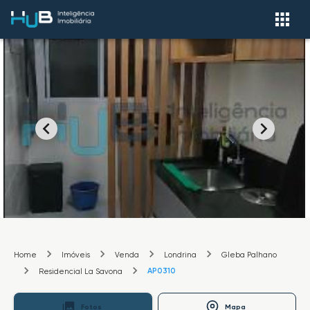
Home
Imóveis
Venda
Londrina
Gleba Palhano
AP0310
Residencial La Savona
Fotos
Mapa