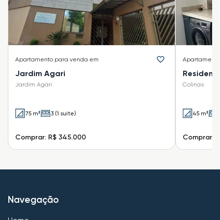
Apartamento
para venda em
Apartament
Jardim Agari
Residenci
Jardim Agari
Colinas
75 m²
3 (1 suíte)
45 m²
Comprar: R$ 345.000
Comprar: R
Navegação