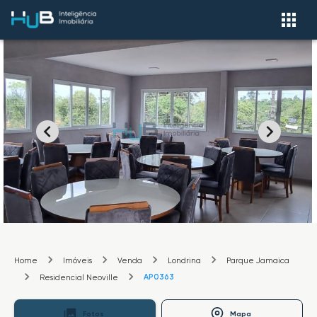
Home
Imóveis
Venda
Londrina
Parque Jamaica
AP0363
Residencial Neoville
Fotos
Mapa