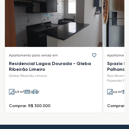
Apartamento
para venda em
Apartament
Residencial Lagoa Dourada - Gleba
Spazio L
Ribeirão Limeiro
Palhano
Gleba Ribeirão Limeiro
Rua Reverend
Fazenda Palh
49 m²
2
1
46 m²
Comprar: R$ 300.000
Comprar: R