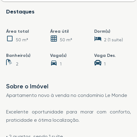
Destaques
Área total
Área útil
Dorm(s)
50 m²
50 m²
2 (1 suíte)
Banheiro(s)
Vaga(s)
Vaga Des.
2
1
1
Sobre o Imóvel
Apartamento novo à venda no condomínio Le Monde
Excelente oportunidade para morar com conforto,
praticidade e ótima localização.
• 2 quartos, sendo 1 suíte