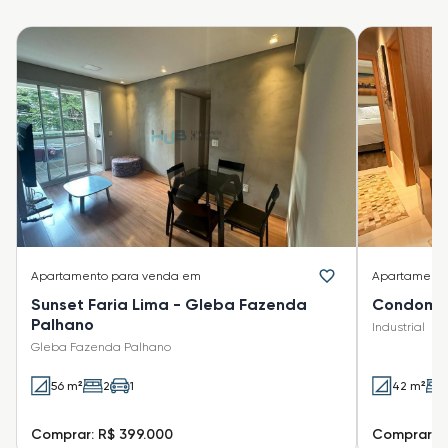
Apartamento
para venda em
Apartament
Sunset Faria Lima - Gleba Fazenda
Condomíni
Palhano
Industrial
Gleba Fazenda Palhano
56 m²
2
1
42 m²
Comprar: R$ 399.000
Comprar: R