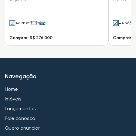
Acquaville
Colinas
46.28 m²
2
1
44 m²
Comprar: R$ 276.000
Comprar: R
Navegação
Home
Imóveis
Lançamentos
Fale conosco
Quero anunciar