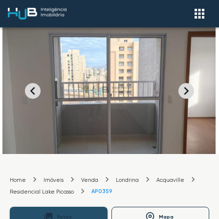
Home
Imóveis
Venda
Londrina
Acquaville
AP0359
Residencial Lake Picasso
Fotos
Mapa