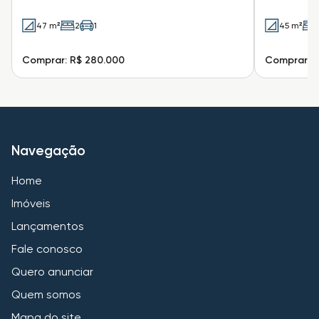
47 m²
2
1
45 m²
Comprar: R$ 280.000
Comprar: R
Navegação
Home
Imóveis
Lançamentos
Fale conosco
Quero anunciar
Quem somos
Mapa do site