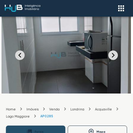
Home
Imóveis
Venda
Londrina
Acquaville
AP0285
Lago Maggiore
Fotos
Mapa