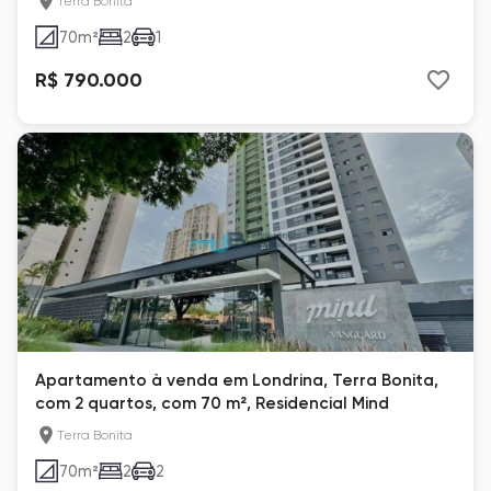
Terra Bonita
70
m²
2
1
R$ 790.000
Apartamento à venda em Londrina, Terra Bonita,
com 2 quartos, com 70 m², Residencial Mind
Terra Bonita
70
m²
2
2