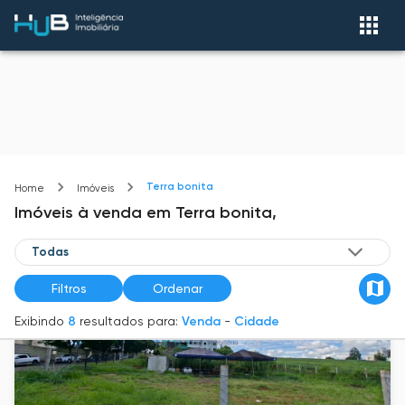
Terra bonita
Home
Imóveis
Imóveis
à venda
em
Terra bonita,
Filtros
Ordenar
Exibindo
8
resultados para:
Venda
-
Cidade