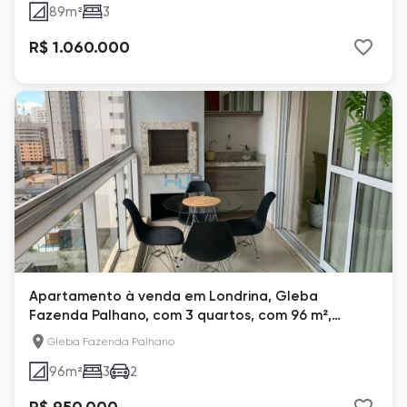
89
m²
3
R$ 1.060.000
Apartamento à venda em Londrina, Gleba
Fazenda Palhano, com 3 quartos, com 96 m²,
Tresor Residence
Gleba Fazenda Palhano
96
m²
3
2
R$ 950.000