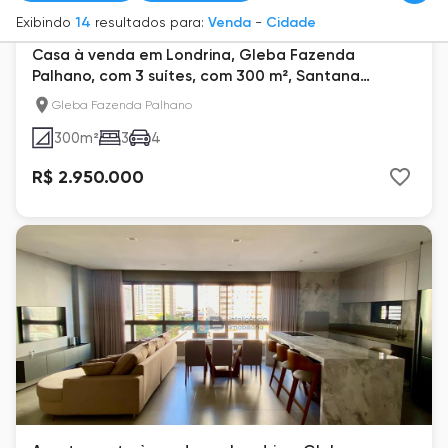
Exibindo
14
resultados para:
Venda
-
Cidade
Casa à venda em Londrina, Gleba Fazenda
Palhano, com 3 suítes, com 300 m², Santana
Residence
Gleba Fazenda Palhano
300
m²
3
4
R$ 2.950.000