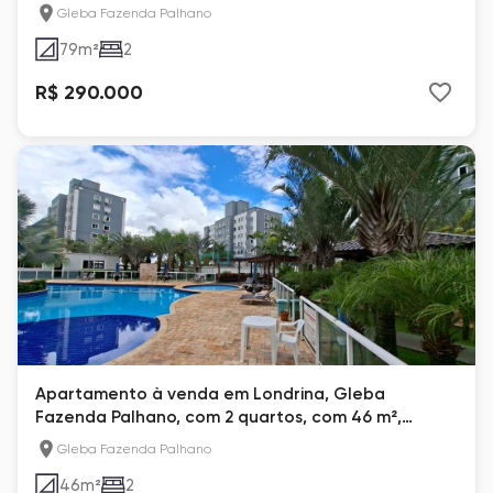
Gleba Fazenda Palhano
79
m²
2
R$ 290.000
Apartamento à venda em Londrina, Gleba
Fazenda Palhano, com 2 quartos, com 46 m²,
Spazio Leopoldina
Gleba Fazenda Palhano
46
m²
2