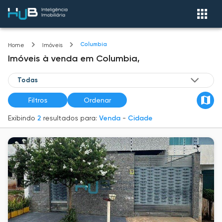
Columbia
Home
Imóveis
Imóveis
à venda
em
Columbia,
Filtros
Ordenar
Exibindo
2
resultados para:
Venda
-
Cidade