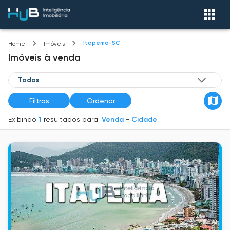
Itapema-SC
Home
Imóveis
Imóveis
à venda
Filtros
Ordenar
Exibindo
1
resultados para:
Venda
-
Cidade