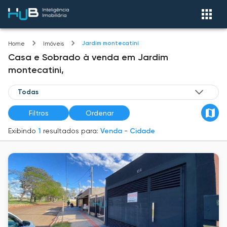
Jardim montecatini
Home
Imóveis
Casa e Sobrado
à venda
em
Jardim
montecatini,
Filtros
Ordenar
Exibindo
1
resultados para:
Venda
-
Cidade