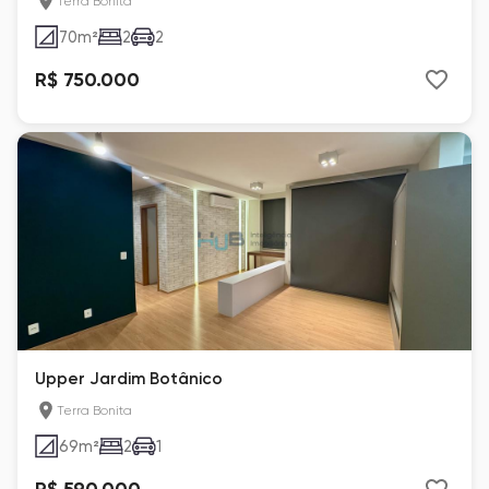
Terra Bonita
70
m²
2
2
R$ 750.000
Upper Jardim Botânico
Terra Bonita
69
m²
2
1
R$ 590.000