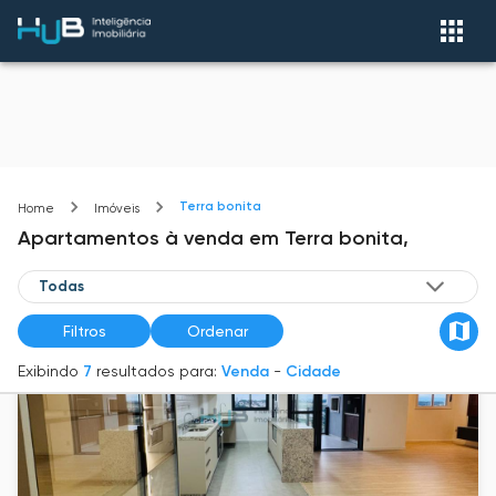
Terra bonita
Home
Imóveis
Apartamentos
à venda
em
Terra bonita,
Filtros
Ordenar
Exibindo
7
resultados para:
Venda
-
Cidade