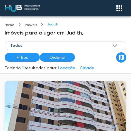
Judith
Home
Imóveis
Imóveis
para alugar
em
Judith,
Filtros
Ordenar
Exibindo
1
resultados para:
Locação
-
Cidade