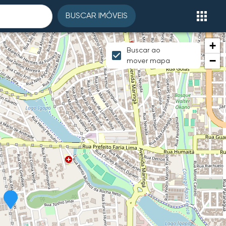
BUSCAR IMÓVEIS
+
Buscar ao
−
mover mapa