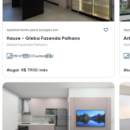
Apartamento
para locação em
Apa
Hause - Gleba Fazenda Palhano
Ar
Gleba Fazenda Palhano
Gle
139 m²
3 (3 suítes)
2
Alugar: R$ 7.900/mês
Alu