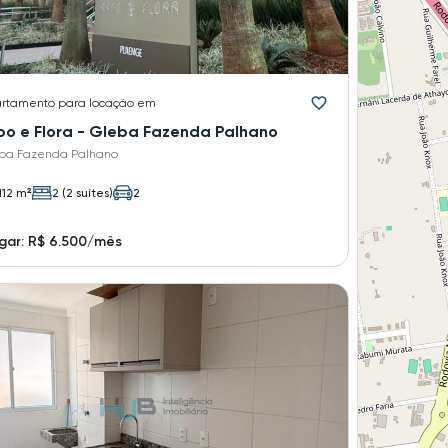
rtamento
para locação em
bo e Flora - Gleba Fazenda Palhano
ba Fazenda Palhano
112 m²
2 (2 suítes)
2
gar: R$ 6.500/mês