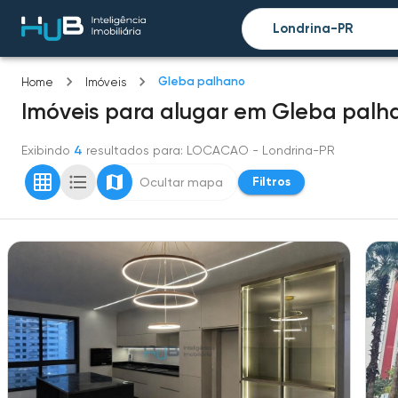
Gleba palhano
Home
Imóveis
Imóveis
para alugar
em
Gleba palh
Exibindo
4
resultados para
: LOCACAO
- Londrina-PR
Filtros
Ocultar mapa